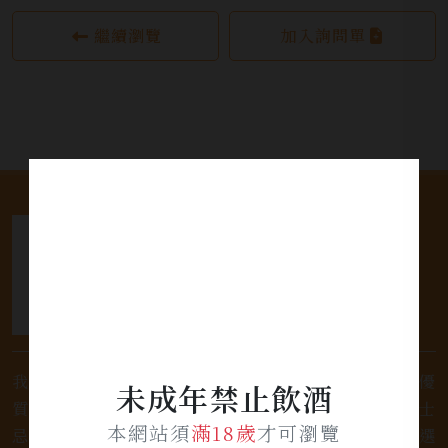
繼續瀏覽
加入詢問單
我們是專業銷售威士忌及各式酒類的店家，為您提供優
未成年禁止飲酒
質的選擇和卓越的服務。不論您是熱愛品味經典的威士
本網站須
滿18歲
才可瀏覽
忌，或者尋求一款特殊的葡萄酒，我們都有廣泛的選