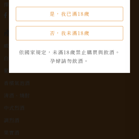
擇，滿足您的個人口味和喜好。
是，我已滿18歲
產品類別
否，我未滿18歲
威士忌
依國家規定，未滿18歲禁止購買與飲酒。
白蘭地
孕婦請勿飲酒。
葡萄酒
香檳氣泡酒
清酒、燒酎
中式烈酒
調烈酒
果實酒