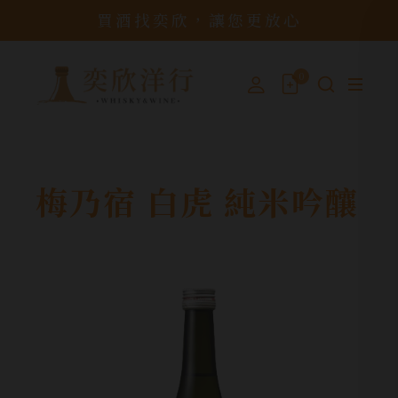
買酒找奕欣，讓您更放心
0
梅乃宿 白虎 純米吟釀