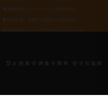
聯絡電話 |
07-791-2757 (高雄據點)
地址位置 |
高雄市小港區中安路650號
電郵信箱 |
yixin7917909@gmail.com
Copyright 奕欣洋行-酒類專賣｜Wine & Spirit ©
2026.
All rights reserved.
Designed By
禁止酒駕
酒後不開車 安全有保障
Bondlink