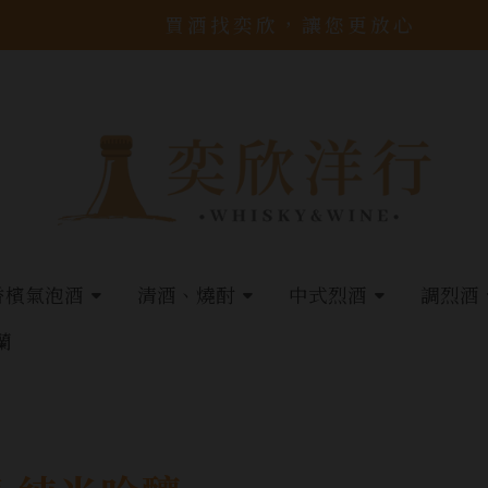
買酒找奕欣，讓您更放心
香檳氣泡酒
清酒、燒酎
中式烈酒
調烈酒
蘭