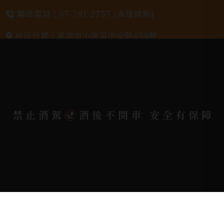
聯絡電話 |
07-791-2757 (高雄據點)
地址位置 |
高雄市小港區中安路650號
電郵信箱 |
yixin7917909@gmail.com
Copyright 奕欣洋行-酒類專賣｜Wine & Spirit ©
禁止酒駕
酒後不開車 安全有保障
2026.
All rights reserved.
Designed By
Bondlink