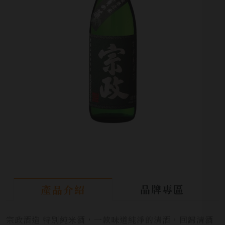
品牌專區
產品介紹
宗政酒造 特別純⽶酒，⼀款味道純淨的清酒，回歸清酒