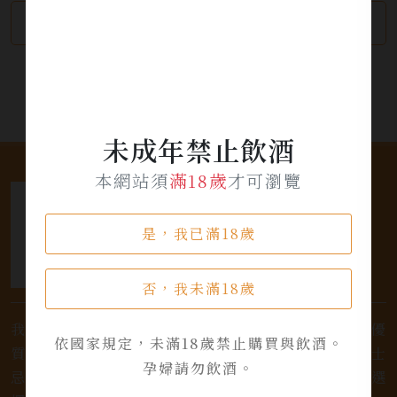
繼續瀏覽
加入詢問單
未成年禁止飲酒
本網站須
滿18歲
才可瀏覽
是，我已滿18歲
否，我未滿18歲
我們是專業銷售威士忌及各式酒類的店家，為您提供優
依國家規定，未滿18歲禁止購買與飲酒。
質的選擇和卓越的服務。不論您是熱愛品味經典的威士
孕婦請勿飲酒。
忌，或者尋求一款特殊的葡萄酒，我們都有廣泛的選