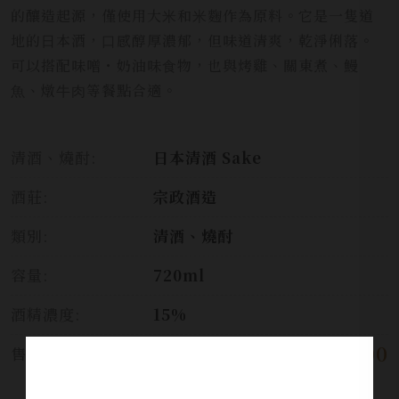
的釀造起源，僅使⽤⼤⽶和⽶麴作為原料。它是⼀隻道
地的⽇本酒，⼝感醇厚濃郁，但味道清爽，乾淨俐落。
可以搭配味噌・奶油味⻝物，也與烤雞、關東煮、鰻
⿂、燉⽜⾁等餐點合適。
清酒、燒酎:
日本清酒 Sake
酒莊:
宗政酒造
類別:
清酒、燒酎
容量:
720ml
酒精濃度:
15%
$ 1,200
售價: