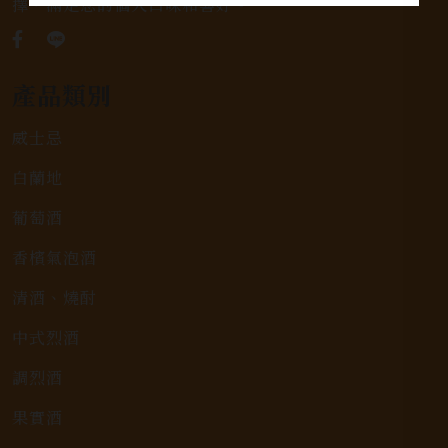
擇，滿足您的個人口味和喜好。
產品類別
威士忌
白蘭地
葡萄酒
香檳氣泡酒
清酒、燒酎
中式烈酒
調烈酒
果實酒