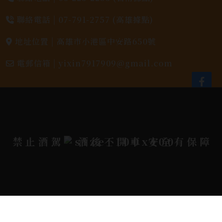
聯絡電話 |
07-791-2757 (高雄據點)
地址位置 |
高雄市小港區中安路650號
電郵信箱 |
yixin7917909@gmail.com
Copyright 奕欣洋行-酒類專賣｜Wine & Spirit ©
2026.
All rights reserved.
Designed By
Bondlink
禁止酒駕
酒後不開車 安全有保障