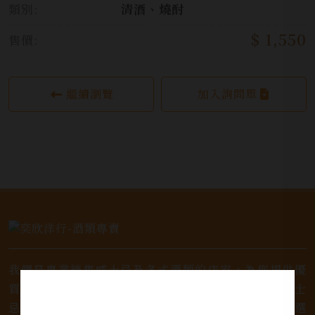
類別:
清酒、燒酎
$ 1,550
售價:
繼續瀏覽
加入詢問單
我們是專業銷售威士忌及各式酒類的店家，為您提供優
質的選擇和卓越的服務。不論您是熱愛品味經典的威士
忌，或者尋求一款特殊的葡萄酒，我們都有廣泛的選