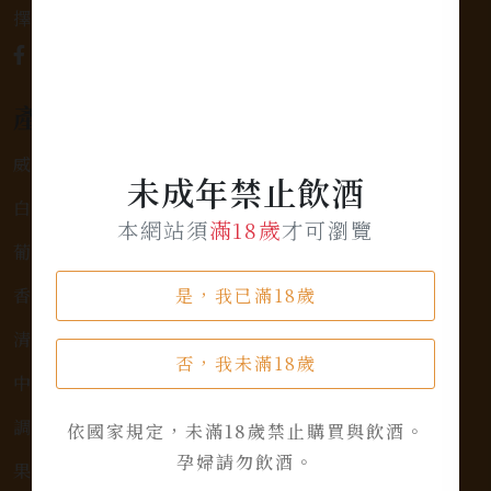
擇，滿足您的個人口味和喜好。
產品類別
威士忌
未成年禁止飲酒
白蘭地
本網站須
滿18歲
才可瀏覽
葡萄酒
是，我已滿18歲
香檳氣泡酒
清酒、燒酎
否，我未滿18歲
中式烈酒
調烈酒
依國家規定，未滿18歲禁止購買與飲酒。
孕婦請勿飲酒。
果實酒