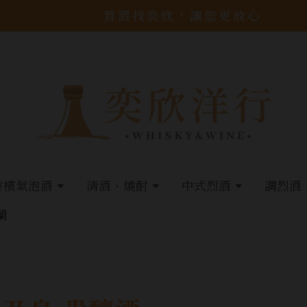
買酒找奕欣，讓您更放心
香檳氣泡酒
清酒、燒酎
中式烈酒
調烈酒
蘭