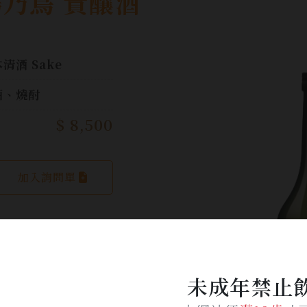
陽乃鳥 貴釀酒
清酒 Sake
酒、燒酎
$ 8,500
加入詢問單
未成年禁止