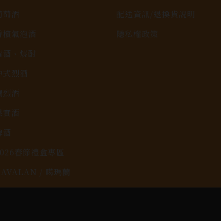
葡萄酒
配送資訊/退換貨說明
香檳氣泡酒
隱私權政策
清酒、燒酎
中式烈酒
調烈酒
果實酒
啤酒
2026春節禮盒專區
KAVALAN / 噶瑪蘭
rit © 2026.
All rights reserved.
Designed By
Bon