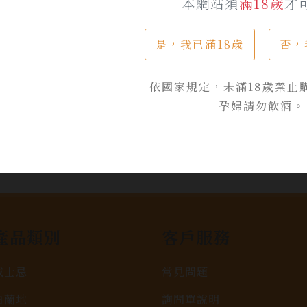
本網站須
滿18歲
才
是，我已滿18歲
否，
依國家規定，未滿18歲禁止
孕婦請勿飲酒。
產品類別
客戶服務
威士忌
常見問題
白蘭地
詢問單說明