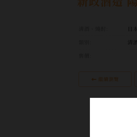
新政酒造 
清酒、燒酎:
日本
類別:
清
售價:
繼續瀏覽