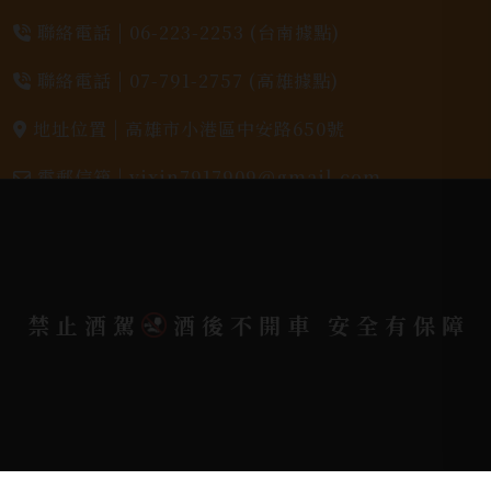
聯絡電話 |
06-223-2253 (台南據點)
聯絡電話 |
07-791-2757 (高雄據點)
地址位置 |
高雄市小港區中安路650號
電郵信箱 |
yixin7917909@gmail.com
Copyright 奕欣洋行-酒類專賣｜Wine & Spirit ©
2026.
All rights reserved.
Designed By
禁止酒駕
酒後不開車 安全有保障
Bondlink