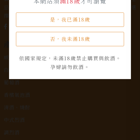
本網站須
滿18歲
才可瀏覽
忌，或者尋求一款特殊的葡萄酒，我們都有廣泛的選
擇，滿足您的個人口味和喜好。
是，我已滿18歲
否，我未滿18歲
產品類別
威士忌
依國家規定，未滿18歲禁止購買與飲酒。
孕婦請勿飲酒。
白蘭地
葡萄酒
香檳氣泡酒
清酒、燒酎
中式烈酒
調烈酒