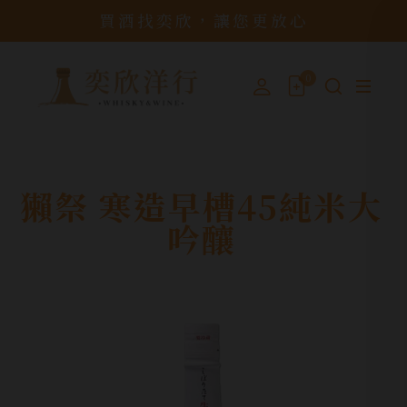
買酒找奕欣，讓您更放心
0
獺祭 寒造早槽45純米大
吟釀