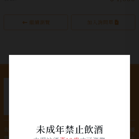
繼續瀏覽
加入詢問單
未成年禁止飲酒
我們是專業銷售威士忌及各式酒類的店家，為您提供優
質的選擇和卓越的服務。不論您是熱愛品味經典的威士