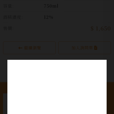
容量:
750ml
酒精濃度:
12%
$ 1,650
售價:
繼續瀏覽
加入詢問單