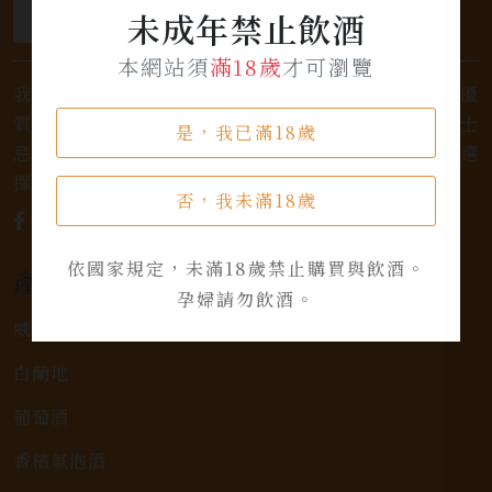
未成年禁止飲酒
本網站須
滿18歲
才可瀏覽
我們是專業銷售威士忌及各式酒類的店家，為您提供優
質的選擇和卓越的服務。不論您是熱愛品味經典的威士
是，我已滿18歲
忌，或者尋求一款特殊的葡萄酒，我們都有廣泛的選
擇，滿足您的個人口味和喜好。
否，我未滿18歲
依國家規定，未滿18歲禁止購買與飲酒。
產品類別
孕婦請勿飲酒。
威士忌
白蘭地
葡萄酒
香檳氣泡酒