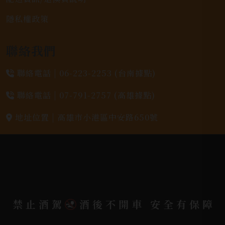
隱私權政策
聯絡我們
聯絡電話 |
06-223-2253 (台南據點)
聯絡電話 |
07-791-2757 (高雄據點)
地址位置 |
高雄市小港區中安路650號
電郵信箱 |
yixin7917909@gmail.com
Copyright 奕欣洋行-酒類專賣｜Wine & Spirit ©
2026.
All rights reserved.
Designed By
禁止酒駕
酒後不開車 安全有保障
Bondlink