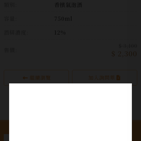
類別:
香檳氣泡酒
容量:
750ml
酒精濃度:
12%
$ 3,100
售價:
$ 2,300
繼續瀏覽
加入詢問單