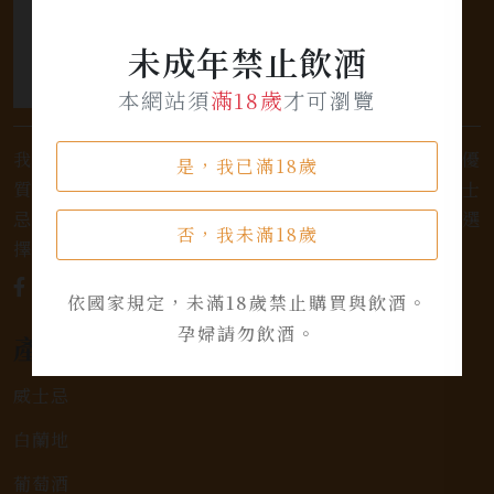
未成年禁止飲酒
本網站須
滿18歲
才可瀏覽
我們是專業銷售威士忌及各式酒類的店家，為您提供優
是，我已滿18歲
質的選擇和卓越的服務。不論您是熱愛品味經典的威士
忌，或者尋求一款特殊的葡萄酒，我們都有廣泛的選
否，我未滿18歲
擇，滿足您的個人口味和喜好。
依國家規定，未滿18歲禁止購買與飲酒。
孕婦請勿飲酒。
產品類別
威士忌
白蘭地
葡萄酒