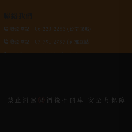
聯絡我們
聯絡電話 |
06-223-2253 (台南據點)
聯絡電話 |
07-791-2757 (高雄據點)
地址位置 |
高雄市小港區中安路650號
電郵信箱 |
yixin7917909@gmail.com
Copyright 奕欣洋行-酒類專賣｜Wine & Spirit ©
禁止酒駕
酒後不開車 安全有保障
2026.
All rights reserved.
Designed By
Bondlink