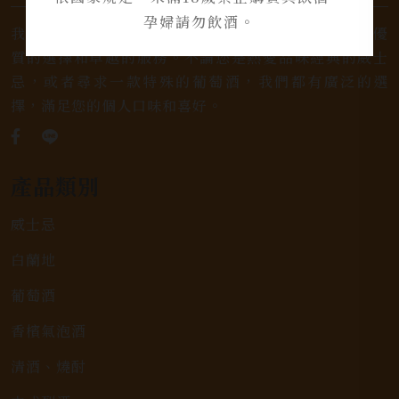
孕婦請勿飲酒。
我們是專業銷售威士忌及各式酒類的店家，為您提供優
質的選擇和卓越的服務。不論您是熱愛品味經典的威士
忌，或者尋求一款特殊的葡萄酒，我們都有廣泛的選
擇，滿足您的個人口味和喜好。
產品類別
威士忌
白蘭地
葡萄酒
香檳氣泡酒
清酒、燒酎