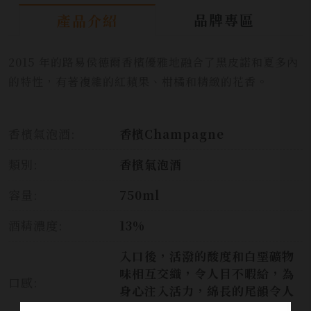
品牌專區
產品介紹
2015 年的路易侯德爾香檳優雅地融合了黑皮諾和夏多內
的特性，有著複雜的紅蘋果、柑橘和精緻的花香。
香檳氣泡酒:
香檳Champagne
類別:
香檳氣泡酒
容量:
750ml
酒精濃度:
13%
入口後，活潑的酸度和白堊礦物
味相互交織，令人目不暇給，為
口感:
身心注入活力，綿長的尾韻令人
回味再三。