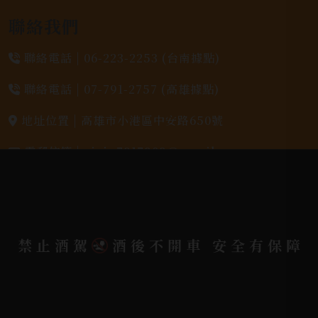
聯絡我們
聯絡電話 |
06-223-2253 (台南據點)
聯絡電話 |
07-791-2757 (高雄據點)
地址位置 |
高雄市小港區中安路650號
電郵信箱 |
yixin7917909@gmail.com
Copyright 奕欣洋行-酒類專賣｜Wine & Spirit ©
2026.
All rights reserved.
Designed By
禁止酒駕
酒後不開車 安全有保障
Bondlink