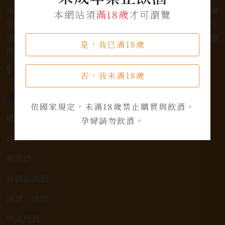
我們是專業銷售威士忌及各式酒類的店家，為您提供優
本網站須
滿18歲
才可瀏覽
質的選擇和卓越的服務。不論您是熱愛品味經典的威士
忌，或者尋求一款特殊的葡萄酒，我們都有廣泛的選
是，我已滿18歲
擇，滿足您的個人口味和喜好。
否，我未滿18歲
產品類別
依國家規定，未滿18歲禁止購買與飲酒。
威士忌
孕婦請勿飲酒。
白蘭地
葡萄酒
香檳氣泡酒
清酒、燒酎
中式烈酒