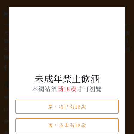
我們是專業銷售威士忌及各式酒類的店家，為您提供優
質的選擇和卓越的服務。不論您是熱愛品味經典的威士
忌，或者尋求一款特殊的葡萄酒，我們都有廣泛的選
擇，滿足您的個人口味和喜好。
未成年禁止飲酒
產品類別
本網站須
滿18歲
才可瀏覽
威士忌
是，我已滿18歲
白蘭地
葡萄酒
否，我未滿18歲
香檳氣泡酒