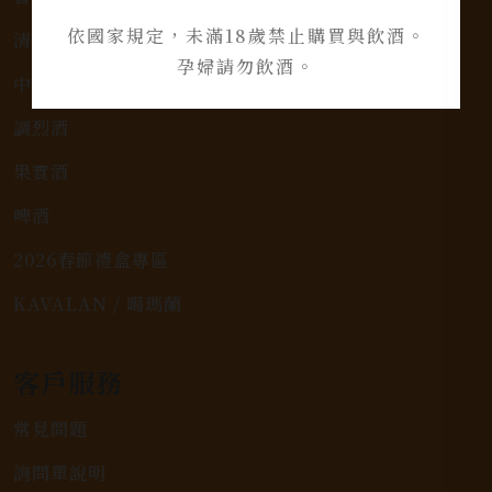
依國家規定，未滿18歲禁止購買與飲酒。
清酒、燒酎
孕婦請勿飲酒。
中式烈酒
調烈酒
果實酒
啤酒
2026春節禮盒專區
KAVALAN / 噶瑪蘭
客戶服務
常見問題
詢問單說明