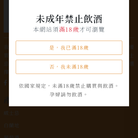
未成年禁止飲酒
本網站須
滿18歲
才可瀏覽
我們是專業銷售威士忌及各式酒類的店家，為您提供優
是，我已滿18歲
質的選擇和卓越的服務。不論您是熱愛品味經典的威士
忌，或者尋求一款特殊的葡萄酒，我們都有廣泛的選
否，我未滿18歲
擇，滿足您的個人口味和喜好。
依國家規定，未滿18歲禁止購買與飲酒。
孕婦請勿飲酒。
產品類別
威士忌
白蘭地
葡萄酒