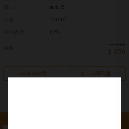
類別:
葡萄酒
容量:
750ml
酒精濃度:
13%
$ 1,000
售價:
$ 850
繼續瀏覽
加入詢問單