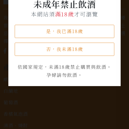
未成年禁止飲酒
本網站須
滿18歲
才可瀏覽
我們是專業銷售威士忌及各式酒類的店家，為您提供優
質的選擇和卓越的服務。不論您是熱愛品味經典的威士
是，我已滿18歲
忌，或者尋求一款特殊的葡萄酒，我們都有廣泛的選
擇，滿足您的個人口味和喜好。
否，我未滿18歲
產品類別
依國家規定，未滿18歲禁止購買與飲酒。
孕婦請勿飲酒。
威士忌
白蘭地
葡萄酒
香檳氣泡酒
清酒、燒酎