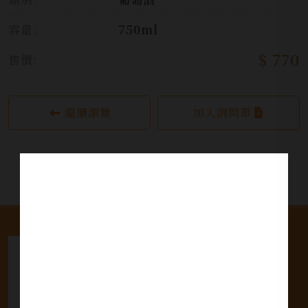
容量:
750ml
$ 770
售價:
繼續瀏覽
加入詢問單