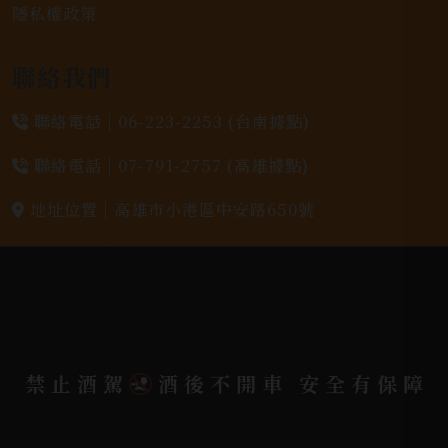
隱私權政策
聯絡我們
聯絡電話 |
06-223-2253 (台南據點)
聯絡電話 |
07-791-2757 (高雄據點)
地址位置 |
高雄市小港區中安路650號
電郵信箱 |
yixin7917909@gmail.com
Copyright 奕欣洋行-酒類專賣｜Wine & Spirit ©
2026.
All rights reserved.
Designed By
禁止酒駕
酒後不開車 安全有保障
Bondlink