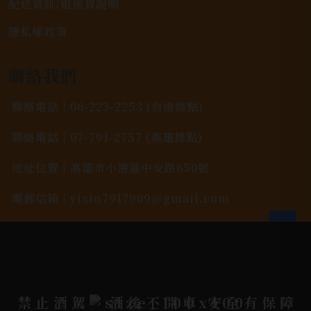
配送資訊/退換貨說明
隱私權政策
聯絡我們
聯絡電話 |
06-223-2253 (台南據點)
聯絡電話 |
07-791-2757 (高雄據點)
地址位置 |
高雄市小港區中安路650號
電郵信箱 |
yixin7917909@gmail.com
Copyright 奕欣洋行-酒類專賣｜Wine & Spirit ©
2026.
All rights reserved.
Designed By
禁止酒駕
酒後不開車 安全有保障
Bondlink