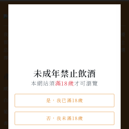
我們是專業銷售威士忌及各式酒類的店家，為您提供優
質的選擇和卓越的服務。不論您是熱愛品味經典的威士
忌，或者尋求一款特殊的葡萄酒，我們都有廣泛的選
擇，滿足您的個人口味和喜好。
未成年禁止飲酒
產品類別
本網站須
滿18歲
才可瀏覽
威士忌
白蘭地
是，我已滿18歲
葡萄酒
否，我未滿18歲
香檳氣泡酒