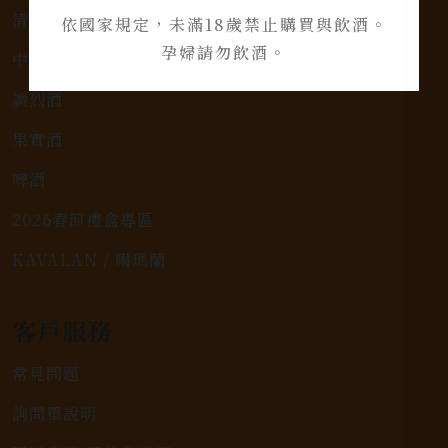
清酒、燒酎
依國家規定，未滿18歲禁止購買與飲酒。
孕婦請勿飲酒。
中式烈酒
調烈酒
果實酒
啤酒
2026春節禮盒專區
KAVALAN / 噶瑪蘭
客戶服務
常見問題
詢問單說明