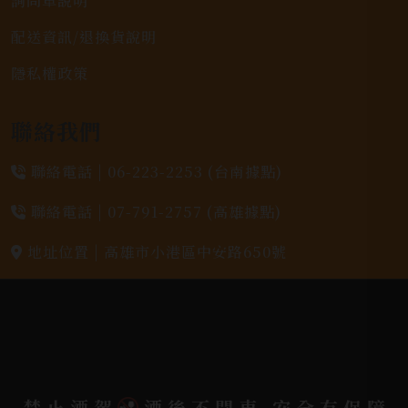
詢問單說明
配送資訊/退換貨說明
隱私權政策
聯絡我們
聯絡電話 |
06-223-2253 (台南據點)
聯絡電話 |
07-791-2757 (高雄據點)
地址位置 |
高雄市小港區中安路650號
電郵信箱 |
yixin7917909@gmail.com
Copyright 奕欣洋行-酒類專賣｜Wine & Spirit ©
禁止酒駕
酒後不開車 安全有保障
2026.
All rights reserved.
Designed By