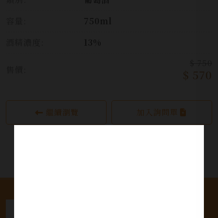
容量:
750ml
酒精濃度:
13%
$ 750
售價:
$ 570
繼續瀏覽
加入詢問單