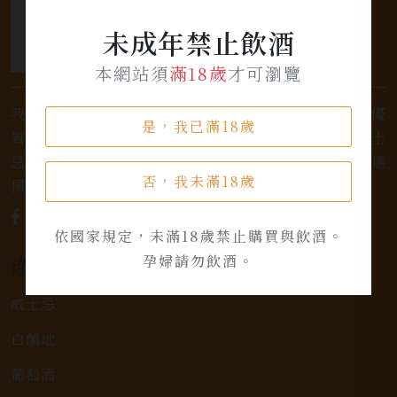
未成年禁止飲酒
本網站須
滿18歲
才可瀏覽
我們是專業銷售威士忌及各式酒類的店家，為您提供優
是，我已滿18歲
質的選擇和卓越的服務。不論您是熱愛品味經典的威士
忌，或者尋求一款特殊的葡萄酒，我們都有廣泛的選
否，我未滿18歲
擇，滿足您的個人口味和喜好。
依國家規定，未滿18歲禁止購買與飲酒。
產品類別
孕婦請勿飲酒。
威士忌
白蘭地
葡萄酒