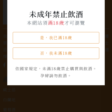
未成年禁止飲酒
本網站須
滿18歲
才可瀏覽
我們是專業銷售威士忌及各式酒類的店家，為您提供優
是，我已滿18歲
質的選擇和卓越的服務。不論您是熱愛品味經典的威士
忌，或者尋求一款特殊的葡萄酒，我們都有廣泛的選
否，我未滿18歲
擇，滿足您的個人口味和喜好。
依國家規定，未滿18歲禁止購買與飲酒。
孕婦請勿飲酒。
產品類別
威士忌
白蘭地
葡萄酒