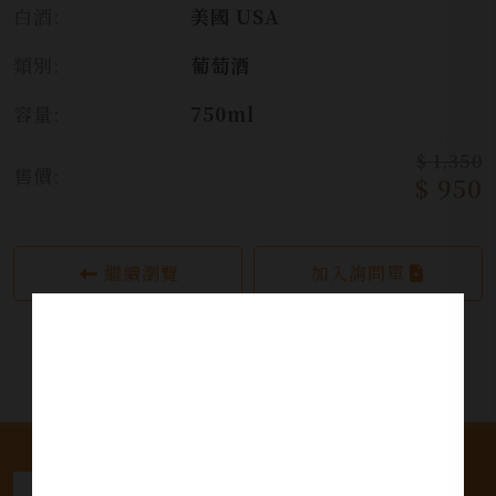
白酒:
美國 USA
類別:
葡萄酒
容量:
750ml
$ 1,350
售價:
$ 950
繼續瀏覽
加入詢問單