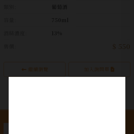
類別:
葡萄酒
容量:
750ml
酒精濃度:
13%
$ 550
售價:
繼續瀏覽
加入詢問單