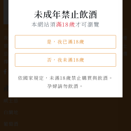
未成年禁止飲酒
本網站須
滿18歲
才可瀏覽
我們是專業銷售威士忌及各式酒類的店家，為您提供優
是，我已滿18歲
質的選擇和卓越的服務。不論您是熱愛品味經典的威士
忌，或者尋求一款特殊的葡萄酒，我們都有廣泛的選
否，我未滿18歲
擇，滿足您的個人口味和喜好。
依國家規定，未滿18歲禁止購買與飲酒。
產品類別
孕婦請勿飲酒。
威士忌
白蘭地
葡萄酒