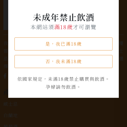
未成年禁止飲酒
本網站須
滿18歲
才可瀏覽
我們是專業銷售威士忌及各式酒類的店家，為您提供優
是，我已滿18歲
質的選擇和卓越的服務。不論您是熱愛品味經典的威士
忌，或者尋求一款特殊的葡萄酒，我們都有廣泛的選
否，我未滿18歲
擇，滿足您的個人口味和喜好。
依國家規定，未滿18歲禁止購買與飲酒。
孕婦請勿飲酒。
產品類別
威士忌
白蘭地
葡萄酒