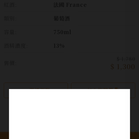
紅酒:
法國 France
類別:
葡萄酒
容量:
750ml
酒精濃度:
13%
$ 1,780
售價:
$ 1,300
繼續瀏覽
加入詢問單