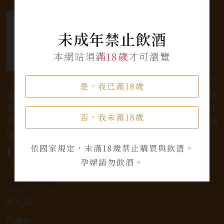
未成年禁止飲酒
本網站須
滿18歲
才可瀏覽
是，我已滿18歲
我們是專業銷售威士忌及各式酒類的店家，為您提供優
質的選擇和卓越的服務。不論您是熱愛品味經典的威士
否，我未滿18歲
忌，或者尋求一款特殊的葡萄酒，我們都有廣泛的選
擇，滿足您的個人口味和喜好。
依國家規定，未滿18歲禁止購買與飲酒。
孕婦請勿飲酒。
產品類別
威士忌
白蘭地