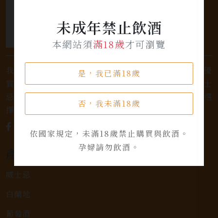
未成年禁止飲酒
本網站須
滿18歲
才可瀏覽
我們是專業銷售威士忌及各式酒類的店家，為您提供優
是，我已滿18歲
質的選擇和卓越的服務。不論您是熱愛品味經典的威士
忌，或者尋求一款特殊的葡萄酒，我們都有廣泛的選
否，我未滿18歲
擇，滿足您的個人口味和喜好。
依國家規定，未滿18歲禁止購買與飲酒。
孕婦請勿飲酒。
產品類別
威士忌
白蘭地
葡萄酒