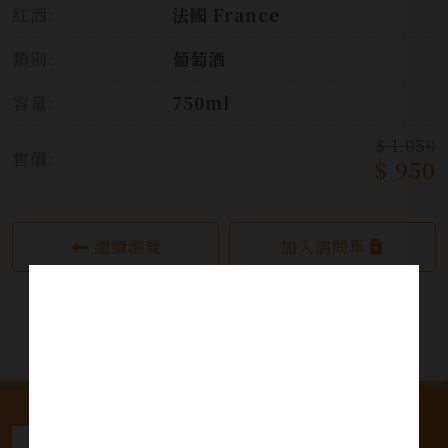
紅酒:
法國 France
類別:
葡萄酒
容量:
750ml
$ 1,050
售價:
$ 950
繼續瀏覽
加入詢問單