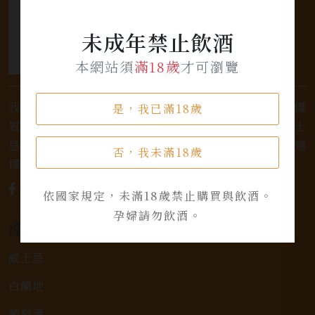
未成年禁止飲酒
本網站須
滿18歲
才可瀏覽
我們是專業銷售威士忌及各式酒類的店家，為您提供優
是，我已滿18歲
質的選擇和卓越的服務。不論您是熱愛品味經典的威士
忌，或者尋求一款特殊的葡萄酒，我們都有廣泛的選
否，我未滿18歲
擇，滿足您的個人口味和喜好。
依國家規定，未滿18歲禁止購買與飲酒。
孕婦請勿飲酒。
產品類別
威士忌
白蘭地
葡萄酒