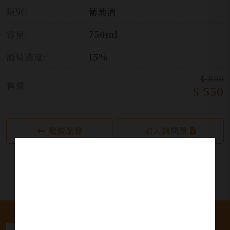
類別:
葡萄酒
容量:
750ml
酒精濃度:
15%
$ 800
售價:
$ 550
繼續瀏覽
加入詢問單