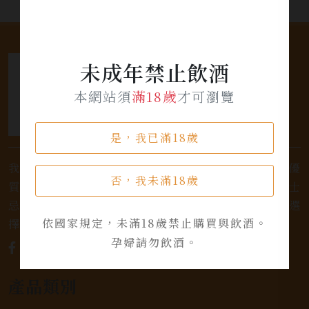
未成年禁止飲酒
本網站須
滿18歲
才可瀏覽
是，我已滿18歲
我們是專業銷售威士忌及各式酒類的店家，為您提供優
否，我未滿18歲
質的選擇和卓越的服務。不論您是熱愛品味經典的威士
忌，或者尋求一款特殊的葡萄酒，我們都有廣泛的選
依國家規定，未滿18歲禁止購買與飲酒。
擇，滿足您的個人口味和喜好。
孕婦請勿飲酒。
產品類別