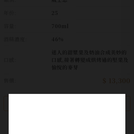
年份:
25
容量:
700ml
酒精濃度:
46%
迷人的甜漿果及奶油合成美妙的
口感:
口感,接著轉變成烘烤過的堅果及
愉悅的麥芽
$ 13,300
售價:
繼續瀏覽
加入詢問單