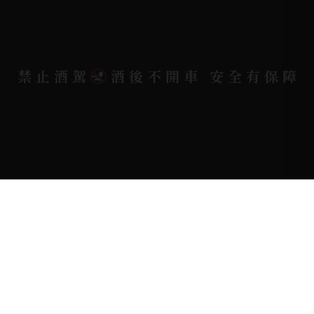
Copyright 奕欣洋行-酒類專賣｜Wine & Spirit ©
禁止酒駕
酒後不開車 安全有保障
2026.
All rights reserved.
Designed By
Bondlink