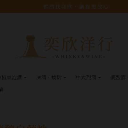
買酒找奕欣，讓您更放心
香檳氣泡酒
清酒、燒酎
中式烈酒
調烈酒
蘭