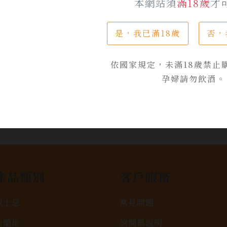
$ 2,200
本網站須
滿18歲
才
是，我已滿18歲
否，
加入詢問單
依國家規定，未滿18歲禁止
孕婦請勿飲酒。
產品類別
客戶服務
威士忌
常見問題
白蘭地
詢問單說明