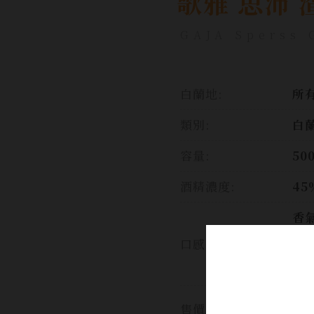
歌雅 思沛
GAJA Sperss 
白蘭地:
所
類別:
白
容量:
50
酒精濃度:
45
香
香
口感:
味
圓
售價: