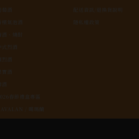
葡萄酒
配送資訊/退換貨說明
香檳氣泡酒
隱私權政策
清酒、燒酎
中式烈酒
調烈酒
果實酒
啤酒
2026春節禮盒專區
KAVALAN / 噶瑪蘭
rit © 2026.
All rights reserved.
Designed By
Bon