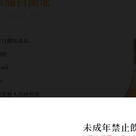
 渣釀白蘭地
Grappa NV
有白蘭地產品
蘭地
0ml
%
氣是藝人的成熟果
、榛果,與葡萄乾等風
。酒體紮實飽滿,嚐來
潤,餘韻綿長
未成年禁止
$ 3,050