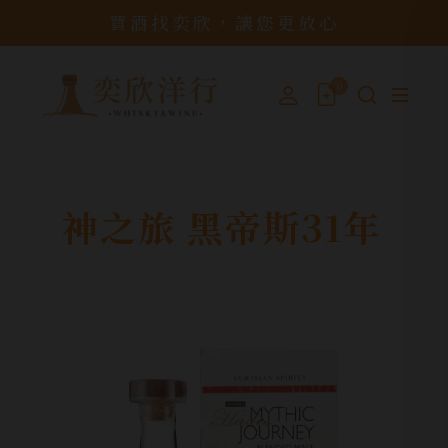
買酒找奕欣，讓您更放心
0
神之旅 黑帝斯31年