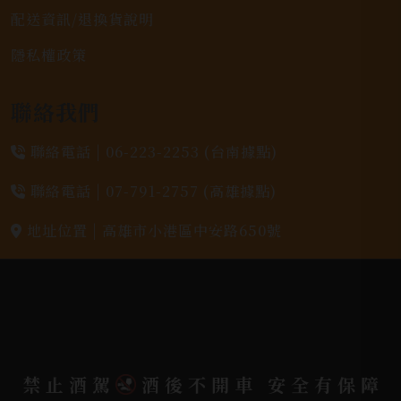
配送資訊/退換貨說明
隱私權政策
聯絡我們
聯絡電話 |
06-223-2253 (台南據點)
聯絡電話 |
07-791-2757 (高雄據點)
地址位置 |
高雄市小港區中安路650號
電郵信箱 |
yixin7917909@gmail.com
Copyright 奕欣洋行-酒類專賣｜Wine & Spirit ©
2026.
All rights reserved.
Designed By
禁止酒駕
酒後不開車 安全有保障