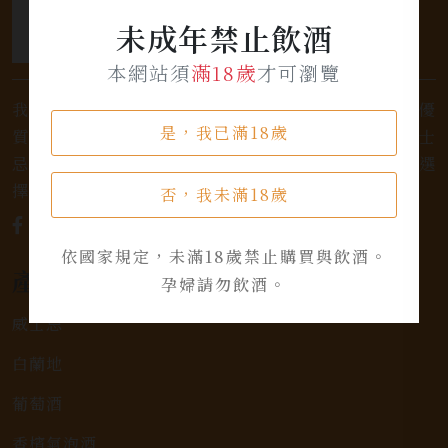
未成年禁止飲酒
本網站須
滿18歲
才可瀏覽
我們是專業銷售威士忌及各式酒類的店家，為您提供優
是，我已滿18歲
質的選擇和卓越的服務。不論您是熱愛品味經典的威士
忌，或者尋求一款特殊的葡萄酒，我們都有廣泛的選
擇，滿足您的個人口味和喜好。
否，我未滿18歲
依國家規定，未滿18歲禁止購買與飲酒。
產品類別
孕婦請勿飲酒。
威士忌
白蘭地
葡萄酒
香檳氣泡酒