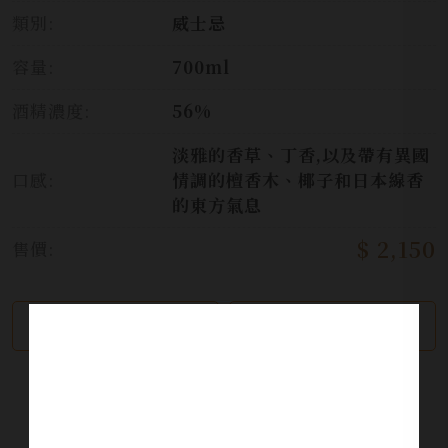
類別:
威士忌
容量:
700ml
酒精濃度:
56%
淡雅的香草、丁香,以及帶有異國
口感:
情調的檀香木、椰子和日本線香
的東方氣息
$ 2,150
售價:
繼續瀏覽
加入詢問單