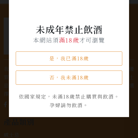
未成年禁止飲酒
本網站須
滿18歲
才可瀏覽
是，我已滿18歲
我們是專業銷售威士忌及各式酒類的店家，為您提供優
質的選擇和卓越的服務。不論您是熱愛品味經典的威士
否，我未滿18歲
忌，或者尋求一款特殊的葡萄酒，我們都有廣泛的選
擇，滿足您的個人口味和喜好。
依國家規定，未滿18歲禁止購買與飲酒。
孕婦請勿飲酒。
產品類別
威士忌