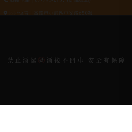
地址位置 |
高雄市小港區中安路650號
電郵信箱 |
yixin7917909@gmail.com
Copyright 奕欣洋行-酒類專賣｜Wine & Spirit ©
禁止酒駕
酒後不開車 安全有保障
2026.
All rights reserved.
Designed By
Bondlink