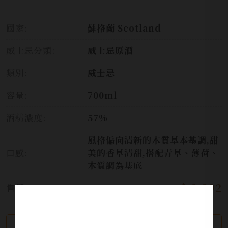
國家:
蘇格蘭 Scotland
威士忌分類:
威士忌原酒
類別:
威士忌
容量:
700ml
酒精濃度:
57%
風格偏向清新的木質草本基調,甜
口感:
美的香草清甜,搭配青草、薄荷、
木質調為基底
$ 2,392
售價:
繼續瀏覽
加入詢問單