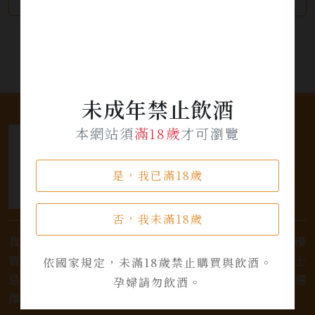
未成年禁止飲酒
本網站須
滿18歲
才可瀏覽
是，我已滿18歲
否，我未滿18歲
我們是專業銷售威士忌及各式酒類的店家，為您提供優
質的選擇和卓越的服務。不論您是熱愛品味經典的威士
依國家規定，未滿18歲禁止購買與飲酒。
忌，或者尋求一款特殊的葡萄酒，我們都有廣泛的選
孕婦請勿飲酒。
擇，滿足您的個人口味和喜好。