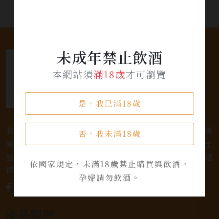
未成年禁止飲酒
本網站須
滿18歲
才可瀏覽
是，我已滿18歲
我們是專業銷售威士忌及各式酒類的店家，為您提供優
否，我未滿18歲
質的選擇和卓越的服務。不論您是熱愛品味經典的威士
忌，或者尋求一款特殊的葡萄酒，我們都有廣泛的選
依國家規定，未滿18歲禁止購買與飲酒。
擇，滿足您的個人口味和喜好。
孕婦請勿飲酒。
產品類別