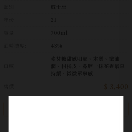
類別:
威士忌
年份:
21
容量:
700ml
酒精濃度:
43%
麥芽糖甜感明顯、木質、微油
口感:
潤、柑橘皮、鼻腔一抹花香氣息
持續、微微單寧感
$ 3,400
售價:
繼續瀏覽
加入詢問單