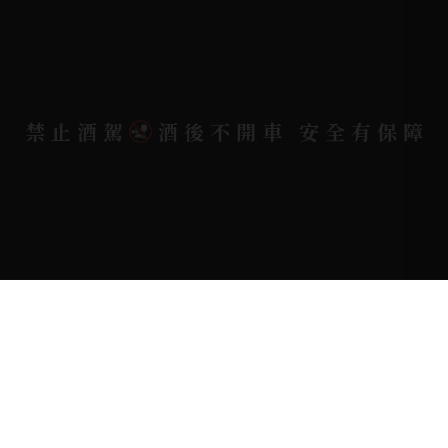
電郵信箱 |
yixin7917909@gmail.com
Copyright 奕欣洋行-酒類專賣｜Wine & Spirit ©
禁止酒駕
酒後不開車 安全有保障
2026.
All rights reserved.
Designed By
Bondlink