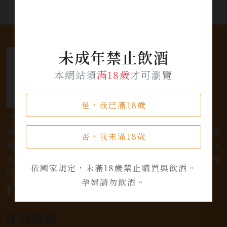
未成年禁止飲酒
本網站須
滿18歲
才可瀏覽
是，我已滿18歲
我們是專業銷售威士忌及各式酒類的店家，為您提供優
否，我未滿18歲
質的選擇和卓越的服務。不論您是熱愛品味經典的威士
忌，或者尋求一款特殊的葡萄酒，我們都有廣泛的選
依國家規定，未滿18歲禁止購買與飲酒。
擇，滿足您的個人口味和喜好。
孕婦請勿飲酒。
產品類別