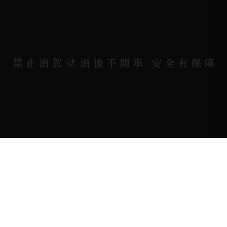
電郵信箱 |
yixin7917909@gmail.com
Copyright 奕欣洋行-酒類專賣｜Wine & Spirit ©
禁止酒駕
酒後不開車 安全有保障
2026.
All rights reserved.
Designed By
Bondlink