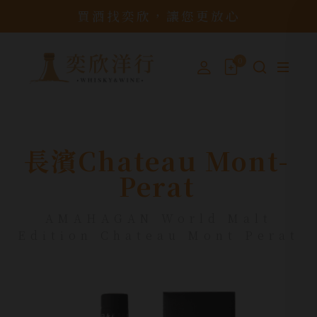
買酒找奕欣，讓您更放心
0
長濱Chateau Mont-
Perat
AMAHAGAN World Malt
Edition Chateau Mont Perat