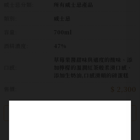
威士忌分類:
所有威士忌產品
類別:
威士忌
容量:
700ml
酒精濃度:
47%
草莓果醬甜味與適度的酸味、添
口感:
加檸檬的溫潤紅茶般柔滑口感、
添加生奶油,口感滑順的磅蛋糕
$ 2,300
售價:
繼續瀏覽
加入詢問單