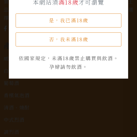
質的選擇和卓越的服務。不論您是熱愛品味經典的威士
本網站須
滿18歲
才可瀏覽
忌，或者尋求一款特殊的葡萄酒，我們都有廣泛的選
擇，滿足您的個人口味和喜好。
是，我已滿18歲
否，我未滿18歲
產品類別
依國家規定，未滿18歲禁止購買與飲酒。
威士忌
孕婦請勿飲酒。
白蘭地
葡萄酒
香檳氣泡酒
清酒、燒酎
中式烈酒
調烈酒