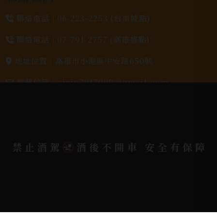
聯絡電話 |
06-223-2253 (台南據點)
聯絡電話 |
07-791-2757 (高雄據點)
地址位置 |
高雄市小港區中安路650號
電郵信箱 |
yixin7917909@gmail.com
Copyright 奕欣洋行-酒類專賣｜Wine & Spirit ©
2026.
All rights reserved.
Designed By
禁止酒駕
酒後不開車 安全有保障
Bondlink