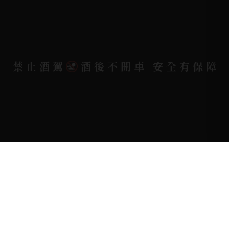
電郵信箱 |
yixin7917909@gmail.com
Copyright 奕欣洋行-酒類專賣｜Wine & Spirit ©
禁止酒駕
酒後不開車 安全有保障
2026.
All rights reserved.
Designed By
Bondlink