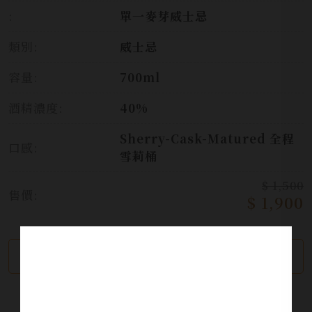
:
單一麥芽威士忌
類別:
威士忌
容量:
700ml
酒精濃度:
40%
Sherry-Cask-Matured 全程
口感:
雪莉桶
$ 1,500
售價:
$ 1,900
繼續瀏覽
加入詢問單