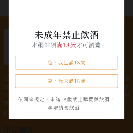
未成年禁止飲酒
本網站須
滿18歲
才可瀏覽
是，我已滿18歲
我們是專業銷售威士忌及各式酒類的店家，為您提供優
否，我未滿18歲
質的選擇和卓越的服務。不論您是熱愛品味經典的威士
忌，或者尋求一款特殊的葡萄酒，我們都有廣泛的選
依國家規定，未滿18歲禁止購買與飲酒。
擇，滿足您的個人口味和喜好。
孕婦請勿飲酒。
產品類別