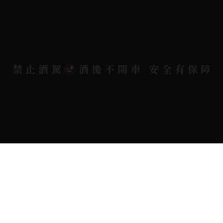
電郵信箱 |
yixin7917909@gmail.com
Copyright 奕欣洋行-酒類專賣｜Wine & Spirit ©
禁止酒駕
酒後不開車 安全有保障
2026.
All rights reserved.
Designed By
Bondlink