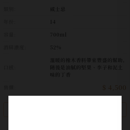
類別:
威士忌
年份:
14
容量:
700ml
酒精濃度:
52%
溫暖的橡木香料帶來豐盛的幫助,
口感:
隨後是油膩的堅果、李子和泥土
味的丁香
$ 4,500
售價:
繼續瀏覽
加入詢問單