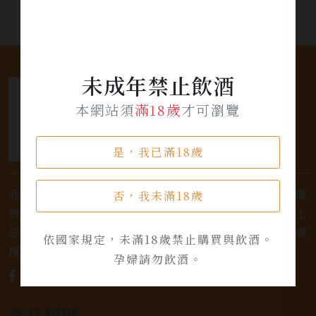
未成年禁止飲酒
本網站須
滿18歲
才可瀏覽
是，我已滿18歲
我們是專業銷售威士忌及各式酒類的店家，為您提供優
否，我未滿18歲
質的選擇和卓越的服務。不論您是熱愛品味經典的威士
忌，或者尋求一款特殊的葡萄酒，我們都有廣泛的選
依國家規定，未滿18歲禁止購買與飲酒。
擇，滿足您的個人口味和喜好。
孕婦請勿飲酒。
產品類別