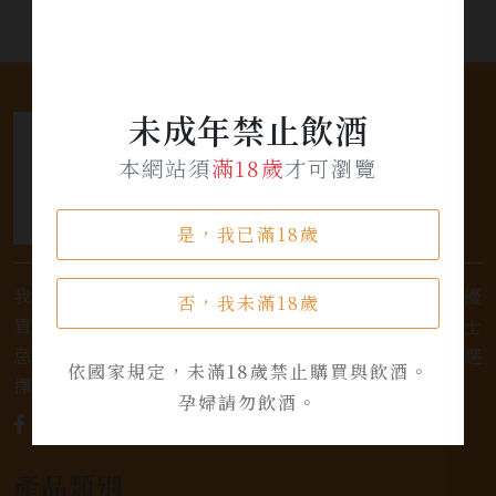
未成年禁止飲酒
本網站須
滿18歲
才可瀏覽
是，我已滿18歲
我們是專業銷售威士忌及各式酒類的店家，為您提供優
否，我未滿18歲
質的選擇和卓越的服務。不論您是熱愛品味經典的威士
忌，或者尋求一款特殊的葡萄酒，我們都有廣泛的選
依國家規定，未滿18歲禁止購買與飲酒。
擇，滿足您的個人口味和喜好。
孕婦請勿飲酒。
產品類別