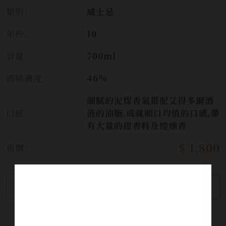
類別:
威士忌
年份:
10
容量:
700ml
酒精濃度:
46%
細膩的泥煤香氣搭配艾得多爾酒
口感:
液的油脂,成就順口均值的口感,帶
有大量的甜香料及煙燻香
$ 1,800
售價:
繼續瀏覽
加入詢問單