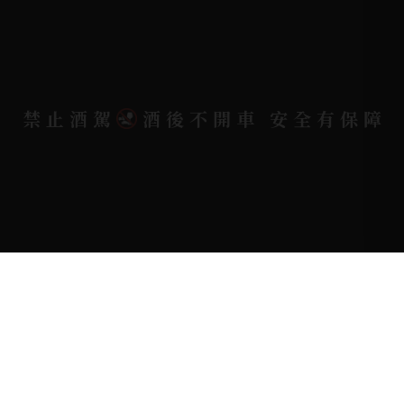
電郵信箱 |
yixin7917909@gmail.com
Copyright 奕欣洋行-酒類專賣｜Wine & Spirit ©
禁止酒駕
酒後不開車 安全有保障
2026.
All rights reserved.
Designed By
Bondlink