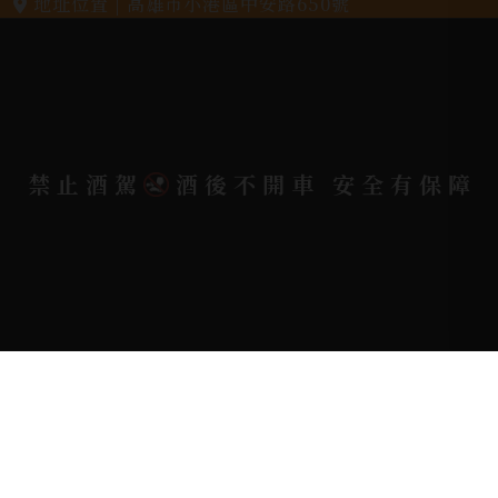
地址位置 |
高雄市小港區中安路650號
電郵信箱 |
yixin7917909@gmail.com
Copyright 奕欣洋行-酒類專賣｜Wine & Spirit ©
禁止酒駕
酒後不開車 安全有保障
2026.
All rights reserved.
Designed By
Bondlink