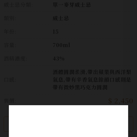
威士忌分類:
單一麥芽威士忌
類別:
威士忌
年份:
15
容量:
700ml
酒精濃度:
43%
酒體圓潤柔滑,帶出蘋果與西洋梨
口感:
氣息,帶有辛香氣息餘韻口感則是
帶有微妙黑巧克力圓潤
$ 2,450
售價:
繼續瀏覽
加入詢問單