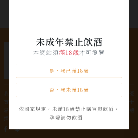
未成年禁止飲酒
本網站須
滿18歲
才可瀏覽
是，我已滿18歲
否，我未滿18歲
我們是專業銷售威士忌及各式酒類的店家，為您提供優
質的選擇和卓越的服務。不論您是熱愛品味經典的威士
依國家規定，未滿18歲禁止購買與飲酒。
忌，或者尋求一款特殊的葡萄酒，我們都有廣泛的選
孕婦請勿飲酒。
擇，滿足您的個人口味和喜好。