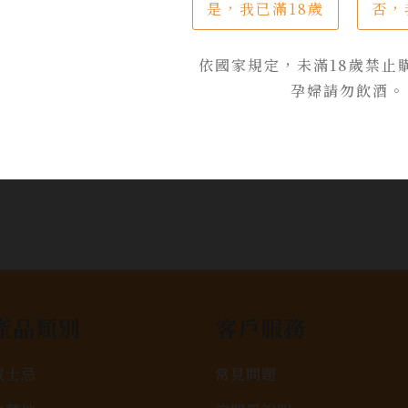
是，我已滿18歲
否，
味
$ 4,800
依國家規定，未滿18歲禁止
孕婦請勿飲酒。
加入詢問單
產品類別
客戶服務
威士忌
常見問題