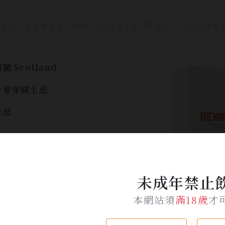
YO Speyside Single Malt Scotc
蘭 Scotland
一麥芽威士忌
士忌
0ml
未成年禁止
%
本網站須
滿18歲
才
和的香料氣味伴隨苦
和覆盆子風味以及百
門酒款中經典的煙燻