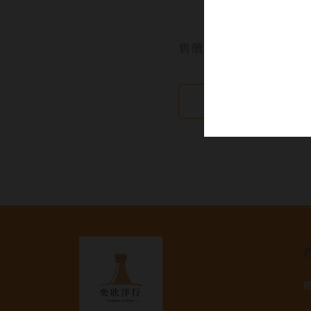
風
售價:
繼續瀏覽