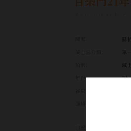
百樂門21年
Benromach 21
國家:
蘇格
威士忌分類:
單
類別:
威
年份:
21
容量:
70
酒精濃度:
43
柔
橙
口感:
樂