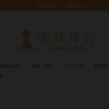
買酒找奕欣，讓您更放心
香檳氣泡酒
清酒、燒酎
中式烈酒
調烈酒
蘭