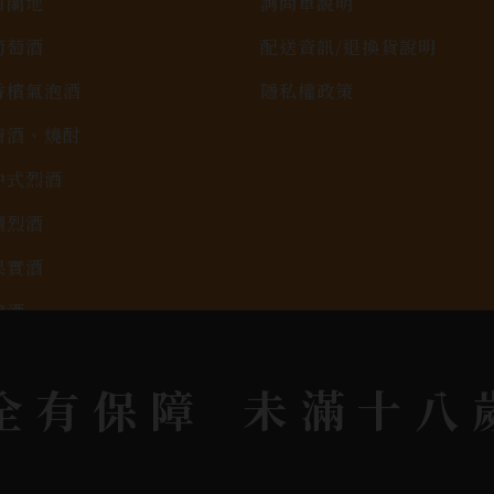
白蘭地
詢問單說明
葡萄酒
配送資訊/退換貨說明
香檳氣泡酒
隱私權政策
清酒、燒酎
中式烈酒
調烈酒
果實酒
啤酒
2026春節禮盒專區
全有保障
未滿十八
KAVALAN / 噶瑪蘭