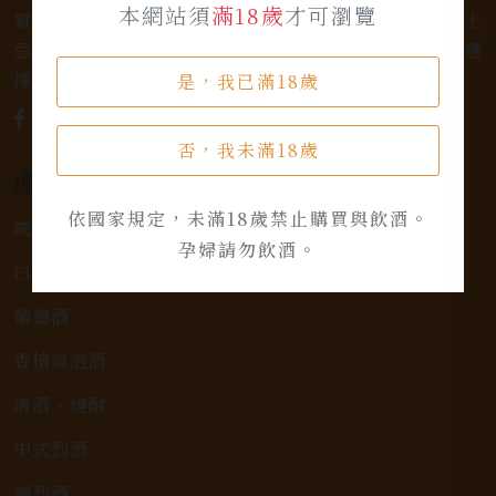
本網站須
滿18歲
才可瀏覽
質的選擇和卓越的服務。不論您是熱愛品味經典的威士
忌，或者尋求一款特殊的葡萄酒，我們都有廣泛的選
擇，滿足您的個人口味和喜好。
是，我已滿18歲
否，我未滿18歲
產品類別
依國家規定，未滿18歲禁止購買與飲酒。
威士忌
孕婦請勿飲酒。
白蘭地
葡萄酒
香檳氣泡酒
清酒、燒酎
中式烈酒
調烈酒