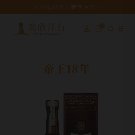
買酒找奕欣，讓您更放心
0
帝王18年