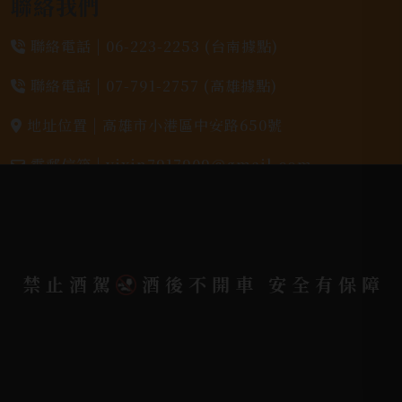
聯絡我們
聯絡電話 |
06-223-2253 (台南據點)
聯絡電話 |
07-791-2757 (高雄據點)
地址位置 |
高雄市小港區中安路650號
電郵信箱 |
yixin7917909@gmail.com
Copyright 奕欣洋行-酒類專賣｜Wine & Spirit ©
2026.
All rights reserved.
Designed By
禁止酒駕
酒後不開車 安全有保障
Bondlink