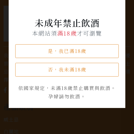
未成年禁止飲酒
本網站須
滿18歲
才可瀏覽
是，我已滿18歲
我們是專業銷售威士忌及各式酒類的店家，為您提供優
質的選擇和卓越的服務。不論您是熱愛品味經典的威士
否，我未滿18歲
忌，或者尋求一款特殊的葡萄酒，我們都有廣泛的選
擇，滿足您的個人口味和喜好。
依國家規定，未滿18歲禁止購買與飲酒。
孕婦請勿飲酒。
產品類別
威士忌
白蘭地