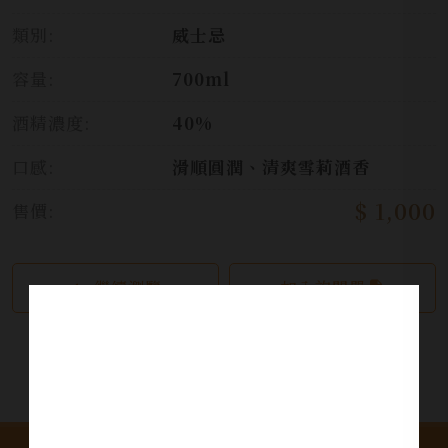
類別:
威士忌
容量:
700ml
酒精濃度:
40%
口感:
滑順圓潤、清爽雪莉酒香
$ 1,000
售價:
繼續瀏覽
加入詢問單