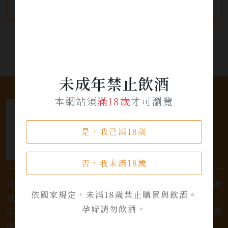
繼續瀏覽
加入詢問單
未成年禁止飲酒
本網站須
滿18歲
才可瀏覽
是，我已滿18歲
否，我未滿18歲
我們是專業銷售威士忌及各式酒類的店家，為您提供優
依國家規定，未滿18歲禁止購買與飲酒。
質的選擇和卓越的服務。不論您是熱愛品味經典的威士
孕婦請勿飲酒。
忌，或者尋求一款特殊的葡萄酒，我們都有廣泛的選
擇，滿足您的個人口味和喜好。