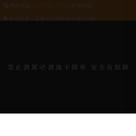
聯絡電話 |
07-791-2757 (高雄據點)
地址位置 |
高雄市小港區中安路650號
電郵信箱 |
yixin7917909@gmail.com
Copyright 奕欣洋行-酒類專賣｜Wine & Spirit ©
禁止酒駕
酒後不開車 安全有保障
2026.
All rights reserved.
Designed By
Bondlink