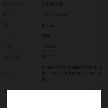
威士忌分類:
威士忌原酒
酒莊:
Glen Moray
類別:
威士忌
年份:
16年
容量:
700ml
酒精濃度:
58.22%
風味就像新鮮且細膩焙烤的棉花
口感:
糖、再加上塗滿覆盆子果醬的烤
麵包。
售價:
需詢價