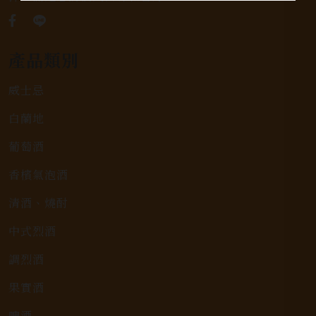
產品類別
威士忌
白蘭地
葡萄酒
香檳氣泡酒
清酒、燒酎
中式烈酒
調烈酒
果實酒
啤酒