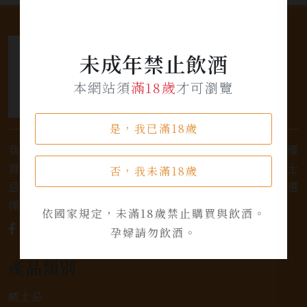
未成年禁止飲酒
本網站須
滿18歲
才可瀏覽
是，我已滿18歲
我們是專業銷售威士忌及各式酒類的店家，為您提供優
質的選擇和卓越的服務。不論您是熱愛品味經典的威士
否，我未滿18歲
忌，或者尋求一款特殊的葡萄酒，我們都有廣泛的選
擇，滿足您的個人口味和喜好。
依國家規定，未滿18歲禁止購買與飲酒。
孕婦請勿飲酒。
產品類別
威士忌