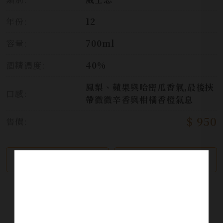
年份:
12
容量:
700ml
酒精濃度:
40%
鳳梨、蘋果與哈密瓜香氣,最後挾
口感:
帶微微辛香與柑橘香橙氣息
$ 950
售價:
繼續瀏覽
加入詢問單