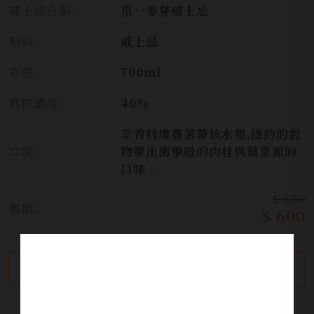
威士忌分類:
單一麥芽威士忌
類別:
威士忌
容量:
700ml
酒精濃度:
40%
辛香料堆疊著帶核水果,隱約的穀
口感:
物帶出衝擊般的肉桂與蘋果派的
口味。
$ 880
售價:
$ 600
繼續瀏覽
加入詢問單