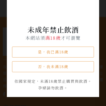
未成年禁止飲酒
本網站須
滿18歲
才可瀏覽
是，我已滿18歲
否，我未滿18歲
我們是專業銷售威士忌及各式酒類的店家，為您提供優
質的選擇和卓越的服務。不論您是熱愛品味經典的威士
忌，或者尋求一款特殊的葡萄酒，我們都有廣泛的選
依國家規定，未滿18歲禁止購買與飲酒。
擇，滿足您的個人口味和喜好。
孕婦請勿飲酒。