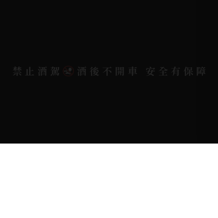
電郵信箱 |
yixin7917909@gmail.com
Copyright 奕欣洋行-酒類專賣｜Wine & Spirit ©
禁止酒駕
酒後不開車 安全有保障
2026.
All rights reserved.
Designed By
Bondlink