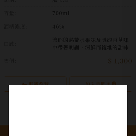
容量:
700ml
酒精濃度:
46%
濃郁的熱帶水果味及隱約香草味
口感:
中帶著明顯、清鮮而複雜的甜味
$ 1,300
售價:
繼續瀏覽
加入詢問單