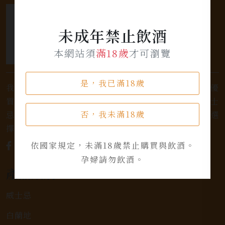
未成年禁止飲酒
本網站須
滿18歲
才可瀏覽
是，我已滿18歲
我們是專業銷售威士忌及各式酒類的店家，為您提供優
質的選擇和卓越的服務。不論您是熱愛品味經典的威士
否，我未滿18歲
忌，或者尋求一款特殊的葡萄酒，我們都有廣泛的選
擇，滿足您的個人口味和喜好。
依國家規定，未滿18歲禁止購買與飲酒。
孕婦請勿飲酒。
產品類別
威士忌
白蘭地