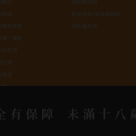
白蘭地
詢問單說明
葡萄酒
配送資訊/退換貨說明
香檳氣泡酒
隱私權政策
清酒、燒酎
中式烈酒
調烈酒
果實酒
啤酒
2026春節禮盒專區
全有保障
未滿十八
KAVALAN / 噶瑪蘭