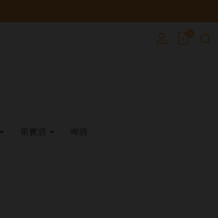
0
果實酒
啤酒