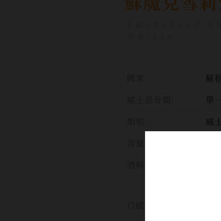
蘇魔克雪莉
Smokehead Sh
Whisky
國家:
蘇格
威士忌分類:
單
類別:
威
容量:
70
酒精濃度:
48
沉
整
口感:
為