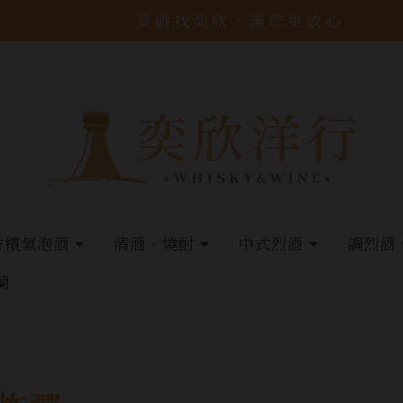
買酒找奕欣，讓您更放心
香檳氣泡酒
清酒、燒酎
中式烈酒
調烈酒
蘭