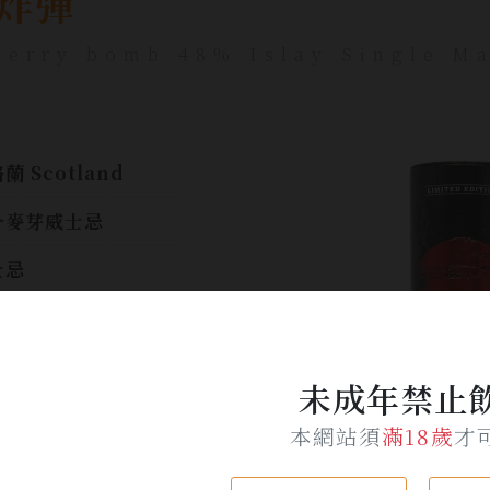
炸彈
erry bomb 48% Islay Single Ma
蘭 Scotland
一麥芽威士忌
士忌
0ml
%
未成年禁止
重的泥煤風味擴散到
本網站須
滿18歲
才
個口腔,接著口感會轉
甜美,混合著烤香蕉及