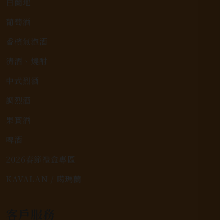
白蘭地
葡萄酒
香檳氣泡酒
清酒、燒酎
中式烈酒
調烈酒
果實酒
啤酒
2026春節禮盒專區
KAVALAN / 噶瑪蘭
客戶服務