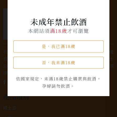
未成年禁止飲酒
本網站須
滿18歲
才可瀏覽
是，我已滿18歲
我們是專業銷售威士忌及各式酒類的店家，為您提供優
質的選擇和卓越的服務。不論您是熱愛品味經典的威士
否，我未滿18歲
忌，或者尋求一款特殊的葡萄酒，我們都有廣泛的選
擇，滿足您的個人口味和喜好。
依國家規定，未滿18歲禁止購買與飲酒。
孕婦請勿飲酒。
產品類別
威士忌