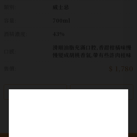
類別:
威士忌
容量:
700ml
酒精濃度:
43%
滑順油脂充滿口腔,香甜柑橘味慢
口感:
慢變成胡桃香氣,帶有些許肉桂味
$ 1,780
售價:
繼續瀏覽
加入詢問單