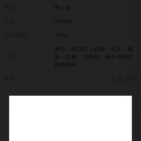
類別:
威士忌
容量:
700ml
酒精濃度:
46%
薄荷、薄荷醇、桉樹、松木、樹
口感:
液、當歸、苦橙和一絲芳香的木
質煙燻味
$ 2,200
售價:
繼續瀏覽
加入詢問單