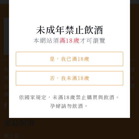
未成年禁止飲酒
本網站須
滿18歲
才可瀏覽
是，我已滿18歲
我們是專業銷售威士忌及各式酒類的店家，為您提供優
質的選擇和卓越的服務。不論您是熱愛品味經典的威士
否，我未滿18歲
忌，或者尋求一款特殊的葡萄酒，我們都有廣泛的選
擇，滿足您的個人口味和喜好。
依國家規定，未滿18歲禁止購買與飲酒。
孕婦請勿飲酒。
產品類別
威士忌