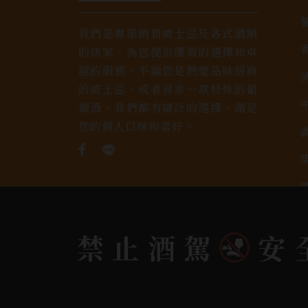
我們是專業銷售威士忌及各式酒類
的店家，為您提供優質的選擇和卓
越的服務。不論您是熱愛品味經典
的威士忌，或者尋求一款特殊的葡
萄酒，我們都有廣泛的選擇，滿足
您的個人口味和喜好。
禁止酒駕
安
Copyright 奕欣洋行-酒類專賣｜Wine & Spi