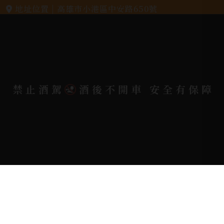
地址位置 |
高雄市小港區中安路650號
電郵信箱 |
yixin7917909@gmail.com
Copyright 奕欣洋行-酒類專賣｜Wine & Spirit ©
禁止酒駕
酒後不開車 安全有保障
2026.
All rights reserved.
Designed By
Bondlink