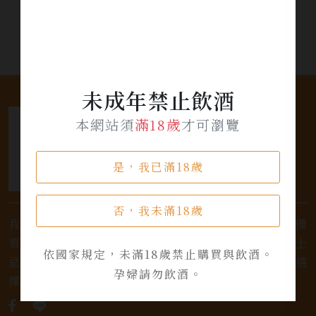
未成年禁止飲酒
本網站須
滿18歲
才可瀏覽
是，我已滿18歲
否，我未滿18歲
我們是專業銷售威士忌及各式酒類的店家，為您提供優
質的選擇和卓越的服務。不論您是熱愛品味經典的威士
依國家規定，未滿18歲禁止購買與飲酒。
忌，或者尋求一款特殊的葡萄酒，我們都有廣泛的選
孕婦請勿飲酒。
擇，滿足您的個人口味和喜好。