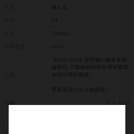
類別:
威士忌
年份:
14
容量:
700ml
酒精濃度:
46%
"Port-Cask 波特桶口感是柔軟
溫順的,天鵝絨般的質地帶來漿果
口感:
和肉荳蔻的纏綿。
帶著薄荷巧克力和甜橙。"
$ 1,050
售價:
繼續瀏覽
加入詢問單