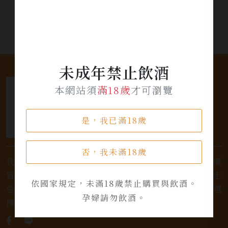
未成年禁止飲酒
本網站須
滿18歲
才可瀏覽
是，我已滿18歲
否，我未滿18歲
我們是專業銷售威士忌及各式酒類的店家，為您提供優
質的選擇和卓越的服務。不論您是熱愛品味經典的威士
依國家規定，未滿18歲禁止購買與飲酒。
忌，或者尋求一款特殊的葡萄酒，我們都有廣泛的選
孕婦請勿飲酒。
擇，滿足您的個人口味和喜好。