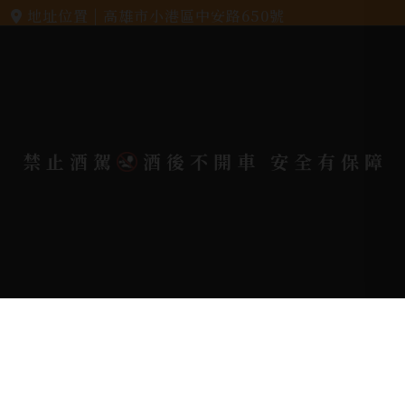
地址位置 |
高雄市小港區中安路650號
電郵信箱 |
yixin7917909@gmail.com
Copyright 奕欣洋行-酒類專賣｜Wine & Spirit ©
禁止酒駕
酒後不開車 安全有保障
2026.
All rights reserved.
Designed By
Bondlink