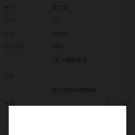
類別:
威士忌
年份:
12
容量:
700ml
酒精濃度:
43%
"栗子般的果香
口感:
綿長淡雅的煙燻味"
$ 4,500
售價:
繼續瀏覽
加入詢問單