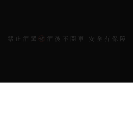
電郵信箱 |
yixin7917909@gmail.com
Copyright 奕欣洋行-酒類專賣｜Wine & Spirit ©
禁止酒駕
酒後不開車 安全有保障
2026.
All rights reserved.
Designed By
Bondlink