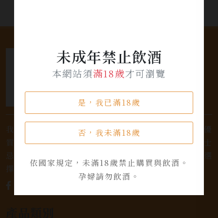
未成年禁止飲酒
本網站須
滿18歲
才可瀏覽
是，我已滿18歲
我們是專業銷售威士忌及各式酒類的店家，為您提供優
否，我未滿18歲
質的選擇和卓越的服務。不論您是熱愛品味經典的威士
忌，或者尋求一款特殊的葡萄酒，我們都有廣泛的選
依國家規定，未滿18歲禁止購買與飲酒。
擇，滿足您的個人口味和喜好。
孕婦請勿飲酒。
產品類別