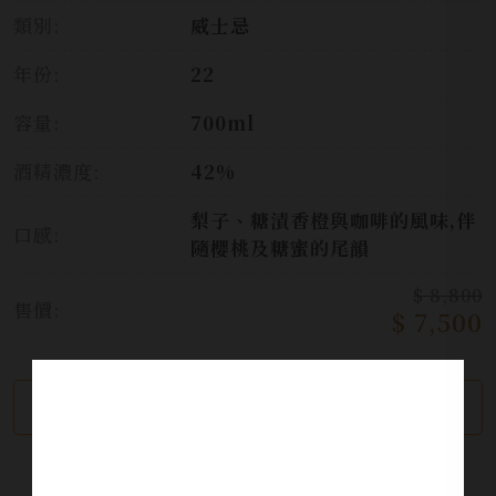
類別:
威士忌
年份:
22
容量:
700ml
酒精濃度:
42%
梨子、糖漬香橙與咖啡的風味,伴
口感:
隨櫻桃及糖蜜的尾韻
$ 8,800
售價:
$ 7,500
繼續瀏覽
加入詢問單