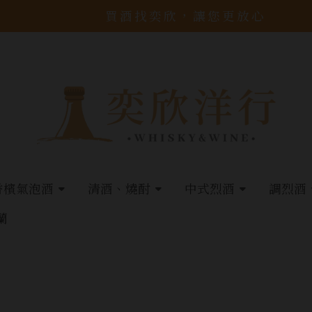
買酒找奕欣，讓您更放心
香檳氣泡酒
清酒、燒酎
中式烈酒
調烈酒
蘭