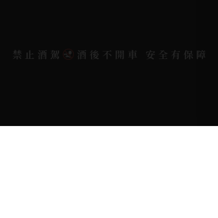
Copyright 奕欣洋行-酒類專賣｜Wine & Spirit ©
禁止酒駕
酒後不開車 安全有保障
2026.
All rights reserved.
Designed By
Bondlink