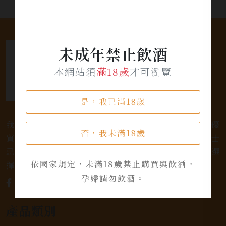
未成年禁止飲酒
本網站須
滿18歲
才可瀏覽
是，我已滿18歲
我們是專業銷售威士忌及各式酒類的店家，為您提供優
否，我未滿18歲
質的選擇和卓越的服務。不論您是熱愛品味經典的威士
忌，或者尋求一款特殊的葡萄酒，我們都有廣泛的選
依國家規定，未滿18歲禁止購買與飲酒。
擇，滿足您的個人口味和喜好。
孕婦請勿飲酒。
產品類別