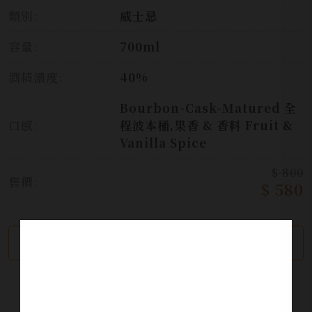
類別:
威士忌
容量:
700ml
酒精濃度:
40%
Bourbon-Cask-Matured 全
口感:
程波本桶,果香 & 香料 Fruit &
Vanilla Spice
$ 800
售價:
$ 580
繼續瀏覽
加入詢問單