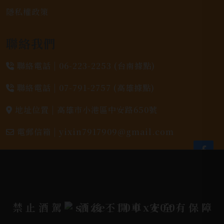
隱私權政策
聯絡我們
聯絡電話 |
06-223-2253 (台南據點)
聯絡電話 |
07-791-2757 (高雄據點)
地址位置 |
高雄市小港區中安路650號
電郵信箱 |
yixin7917909@gmail.com
Copyright 奕欣洋行-酒類專賣｜Wine & Spirit ©
2026.
All rights reserved.
Designed By
禁止酒駕
酒後不開車 安全有保障
Bondlink