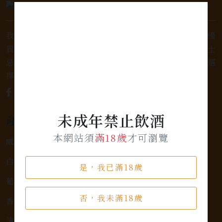
我們是專業銷售威士忌及各式酒類的店家，為您提供優
質的選擇和卓越的服務。不論您是熱愛品味經典的威士
忌，或者尋求一款特殊的葡萄酒，我們都有廣泛的選
擇，滿足您的個人口味和喜好。
未成年禁止飲酒
產品類別
本網站須
滿18歲
才可瀏覽
威士忌
白蘭地
是，我已滿18歲
葡萄酒
否，我未滿18歲
香檳氣泡酒
清酒、燒酎